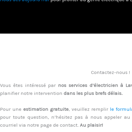
Contactez-nous !
Vous êtes intéressé par
nos services d’électricien à La
planifier notre intervention
dans les plus brefs délais.
Pour une
estimation gratuite
, veuillez remplir
le formul
pour toute question, n’hésitez pas à nous appeler a
courriel via notre page de contact.
Au plaisir!