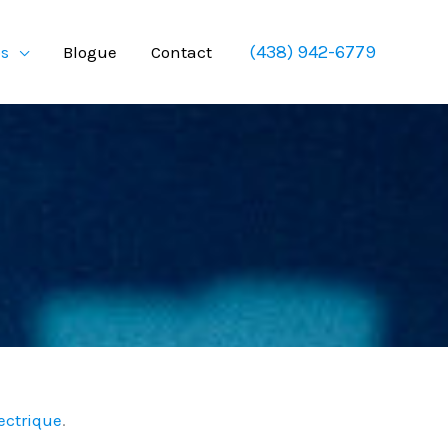
(438) 942-6779
os
Blogue
Contact
lectrique
.