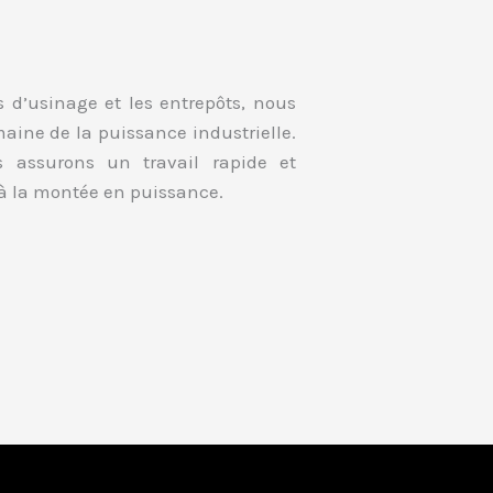
rs d’usinage et les entrepôts, nous
aine de la puissance industrielle.
s assurons un travail rapide et
à la montée en puissance.