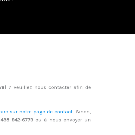
val
? Veuillez nous contacter afin de
aire sur notre page de contact
. Sinon,
u
438 942-6779
ou à nous envoyer un