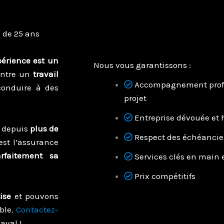
s de 25 ans
périence est un
Nous vous garantissons :
 entre un
travail
Accompagnement profes
conduire à des
projet
Entreprise dévouée et
n depuis
plus de
Respect des échéancie
’est l’assurance
rfaitement sa
Services clés en main 
Prix compétitifs
ise
et pouvons
ble.
Contactez-
aval !