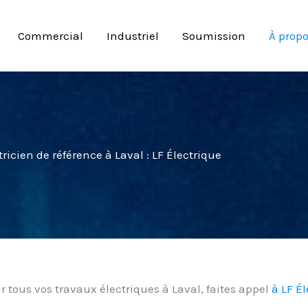
Commercial
Industriel
Soumission
À prop
tricien de référence à Laval : LF Électrique
 tous vos travaux électriques à Laval, faites appel
à LF É