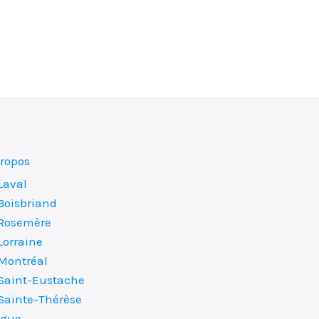
propos
Laval
Boisbriand
Rosemère
Lorraine
Montréal
Saint-Eustache
Sainte-Thérèse
ogue